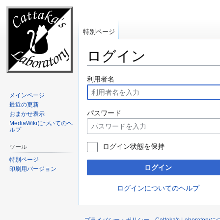
特別ページ
ログイン
ナ
検
利用者名
ビ
索
メインページ
ゲ
に
最近の更新
ー
移
パスワード
おまかせ表示
シ
動
MediaWikiについてのヘ
ルプ
ョ
ン
ログイン状態を保持
ツール
に
特別ページ
移
ログイン
印刷用バージョン
動
ログインについてのヘルプ