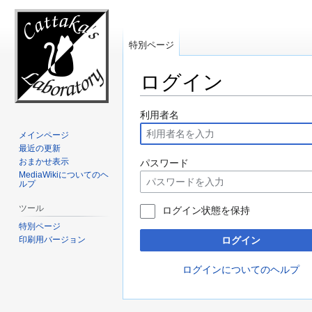
特別ページ
ログイン
ナ
検
利用者名
ビ
索
メインページ
ゲ
に
最近の更新
ー
移
おまかせ表示
パスワード
MediaWikiについてのヘ
シ
動
ルプ
ョ
ン
ツール
ログイン状態を保持
に
特別ページ
移
印刷用バージョン
ログイン
動
ログインについてのヘルプ